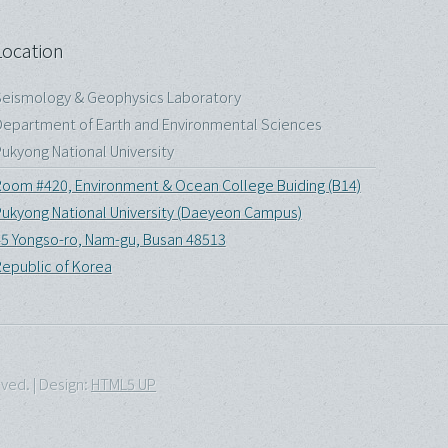
Location
eismology & Geophysics Laboratory
epartment of Earth and Environmental Sciences
ukyong National University
oom #420, Environment & Ocean College Buiding (B14)
ukyong National University (Daeyeon Campus)
5 Yongso-ro, Nam-gu, Busan 48513
epublic of Korea
ved. | Design:
HTML5 UP