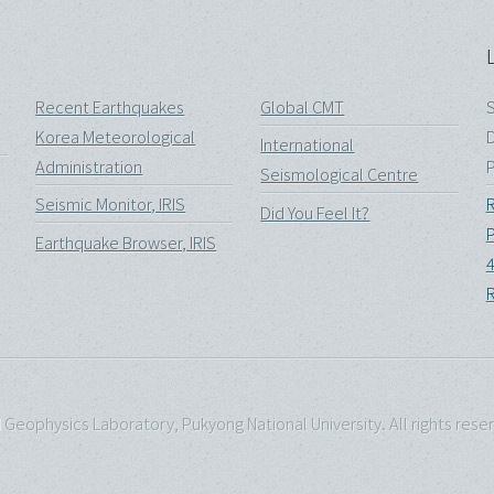
Recent Earthquakes
Global CMT
S
Korea Meteorological
D
International
Administration
P
Seismological Centre
Seismic Monitor, IRIS
R
Did You Feel It?
P
Earthquake Browser, IRIS
4
R
eophysics Laboratory, Pukyong National University. All rights reser