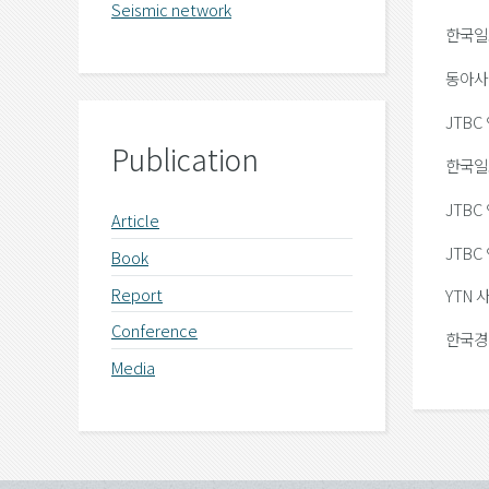
Seismic network
한국일보
동아사이
JTBC 
Publication
한국일보
JTBC 
Article
JTBC 
Book
Report
YTN 
Conference
한국경제
Media