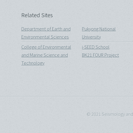
Related Sites
Department of Earth and
Pukyong National
Environmental Sciences
University
College of Environmental
i-SEED School
and Marine Science and
BK21 FOUR Project
Technology
© 2021 Seismology and G