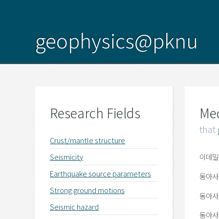
geophysics@pknu
Research Fields
Me
that
Crust/mantle structure
이데일리
Seismicity
Earthquake source parameters
동아사이
Strong ground motions
동아사이
Seismic hazard
동아사이